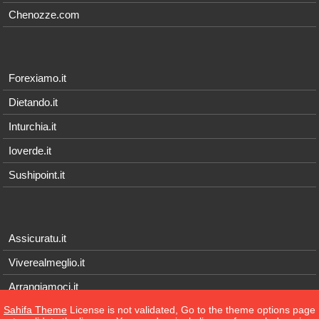
Chenozze.com
Forexiamo.it
Dietando.it
Inturchia.it
Ioverde.it
Sushipoint.it
Assicuratu.it
Viverealmeglio.it
Arrangiamoci.it
Sahifa Theme
License is not validated, Go to the theme options page
Tecnichef.it