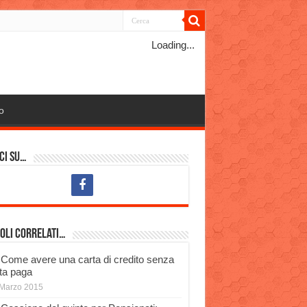
Loading...
o
ci su…
oli Correlati…
Come avere una carta di credito senza
ta paga
Marzo 2015