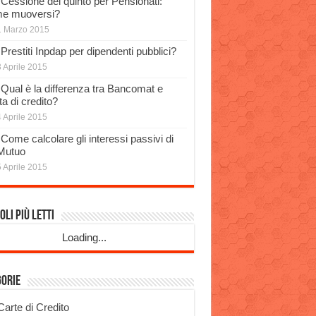
Cessione del quinto per Pensionati:
e muoversi?
1 Marzo 2015
Prestiti Inpdap per dipendenti pubblici?
 Aprile 2015
Qual è la differenza tra Bancomat e
a di credito?
 Aprile 2015
Come calcolare gli interessi passivi di
Mutuo
 Aprile 2015
oli più Letti
Loading...
gorie
Carte di Credito