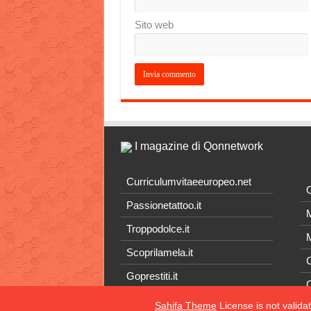
Sito web
I magazine di Qonnetwork
Curriculumvitaeeuropeo.net
O
Passionetattoo.it
M
Troppodolce.it
M
Scoprilamela.it
C
Goprestiti.it
Sahifa Theme
License is not valida