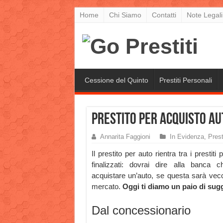
Home
Chi Siamo
Contatti
Note Legali
Cessione del Quinto
Prestiti Personali
Prestito per acquisto A
Annarita Faggioni
In Evidenza
,
Prest
Il prestito per auto rientra tra i prestiti 
finalizzati: dovrai dire alla banca 
acquistare un’auto, se questa sarà vecch
mercato.
Oggi ti diamo un paio di sug
Dal concessionario