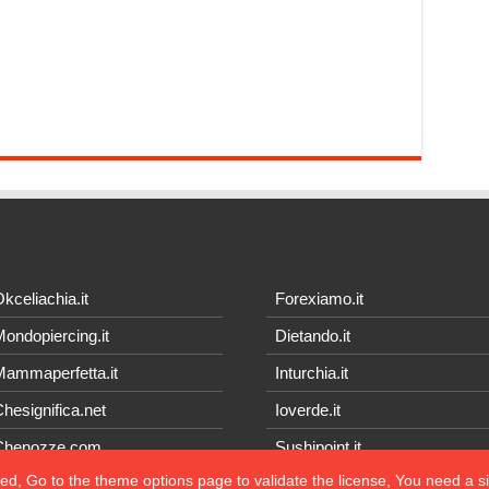
kceliachia.it
Forexiamo.it
ondopiercing.it
Dietando.it
ammaperfetta.it
Inturchia.it
hesignifica.net
Ioverde.it
Chenozze.com
Sushipoint.it
ted, Go to the theme options page to validate the license, You need a 