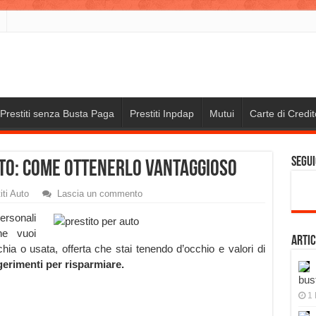
Prestiti senza Busta Paga
Prestiti Inpdap
Mutui
Carte di Credit
Segui
uto: come ottenerlo vantaggioso
iti Auto
Lascia un commento
personali
che vuoi
Artic
ia o usata, offerta che stai tenendo d’occhio e valori di
gerimenti per risparmiare.
bus
1 