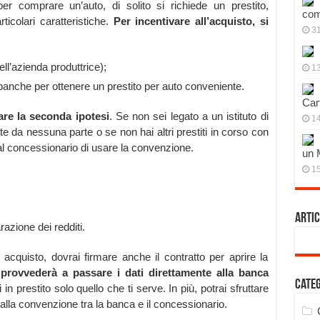
r comprare un’auto, di solito si richiede un prestito,
com
ticolari caratteristiche.
Per incentivare all’acquisto, si
3
ll’azienda produttrice);
13
anche per ottenere un prestito per auto conveniente.
Cart
re la seconda ipotesi
. Se non sei legato a un istituto di
14
te da nessuna parte o se non hai altri prestiti in corso con
al concessionario di usare la convenzione.
un 
15
Artic
azione dei redditi.
acquisto, dovrai firmare anche il contratto per aprire la
provvederà a passare i dati direttamente alla banca
Cate
 in prestito solo quello che ti serve. In più, potrai sfruttare
 alla convenzione tra la banca e il concessionario.