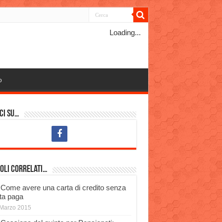
Loading...
o
ci su…
oli Correlati…
Come avere una carta di credito senza
ta paga
Marzo 2015