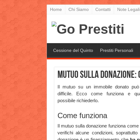
Home
Chi Siamo
Contatti
Note Legali
Cessione del Quinto
Prestiti Personali
Mutuo sulla donazione: 
Il mutuo su un immobile donato può
difficile. Ecco come funziona e q
possibile richiederlo.
Come funziona
Il mutuo sulla donazione funziona come
verifichi alcune condizioni, soprattut
donazione è un finanziamento che
ha p