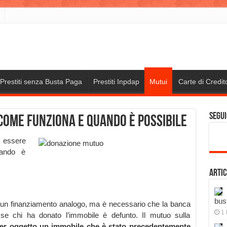
Prestiti senza Busta Paga
Prestiti Inpdap
Mutui
Carte di Credit
Segui
come funziona e quando è possibile
 essere
uando è
Artic
bus
 un finanziamento analogo, ma è necessario che la banca
1 
to se chi ha donato l’immobile è defunto. Il mutuo sulla
er oggetto un immobile che è stato precedentemente