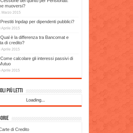
Cessione del quinto per Pensionati:
e muoversi?
1 Marzo 2015
Prestiti Inpdap per dipendenti pubblici?
 Aprile 2015
Qual è la differenza tra Bancomat e
a di credito?
 Aprile 2015
Come calcolare gli interessi passivi di
Mutuo
 Aprile 2015
oli più Letti
Loading...
gorie
Carte di Credito