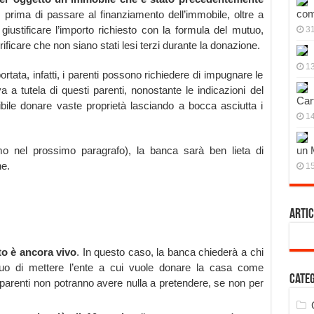
com
prima di passare al finanziamento dell’immobile, oltre a
iustificare l’importo richiesto con la formula del mutuo,
3
verificare che non siano stati lesi terzi durante la donazione.
13
rtata, infatti, i parenti possono richiedere di impugnare le
a a tutela di questi parenti, nonostante le indicazioni del
Cart
ibile donare vaste proprietà lasciando a bocca asciutta i
14
remo nel prossimo paragrafo), la banca sarà ben lieta di
un 
ne.
15
Artic
to è ancora vivo
. In questo caso, la banca chiederà a chi
uo di mettere l’ente a cui vuole donare la casa come
Cate
 parenti non potranno avere nulla a pretendere, se non per