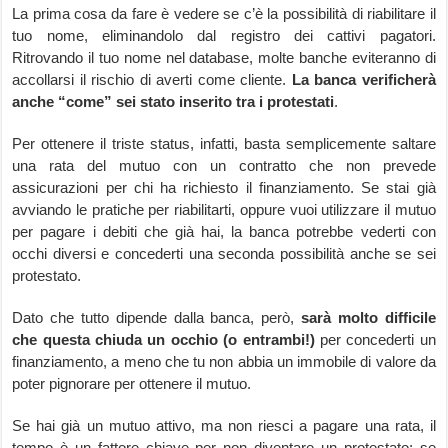
La prima cosa da fare è vedere se c’è la possibilità di riabilitare il
tuo nome, eliminandolo dal registro dei cattivi pagatori.
Ritrovando il tuo nome nel database, molte banche eviteranno di
accollarsi il rischio di averti come cliente.
La banca verificherà
anche “come” sei stato inserito tra i protestati
.
Per ottenere il triste status, infatti, basta semplicemente saltare
una rata del mutuo con un contratto che non prevede
assicurazioni per chi ha richiesto il finanziamento. Se stai già
avviando le pratiche per riabilitarti, oppure vuoi utilizzare il mutuo
per pagare i debiti che già hai, la banca potrebbe vederti con
occhi diversi e concederti una seconda possibilità anche se sei
protestato.
Dato che tutto dipende dalla banca, però,
sarà molto difficile
che questa chiuda un occhio (o entrambi!)
per concederti un
finanziamento, a meno che tu non abbia un immobile di valore da
poter pignorare per ottenere il mutuo.
Se hai già un mutuo attivo, ma non riesci a pagare una rata, il
tempo è un fattore chiave per non diventare un protestato: se