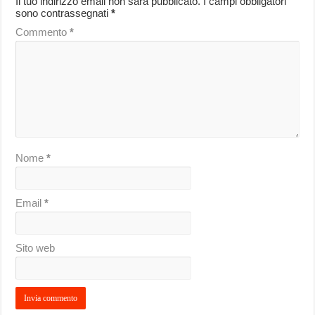
Il tuo indirizzo email non sarà pubblicato.
I campi obbligatori
sono contrassegnati
*
Commento
*
Nome
*
Email
*
Sito web