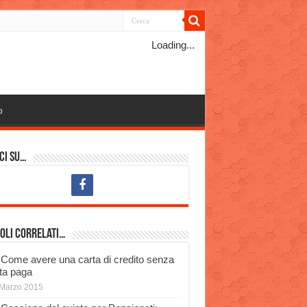
Loading...
o
ci su…
oli Correlati…
Come avere una carta di credito senza
ta paga
Marzo 2015