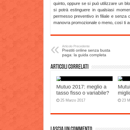
quinto, oppure se si può utilizzare un bl
si potrà estinguere in qualsiasi momen
permesso preventivo in filiale e senza do
manovra promozionale o meno, così ti assi
Articolo Precedente
Prestiti online senza busta
paga: la guida completa
Articoli correlati
Mutuo 2017: meglio a
Mutui
tasso fisso o variabile?
migli
25 Marzo 2017
23 M
Lascia un commento