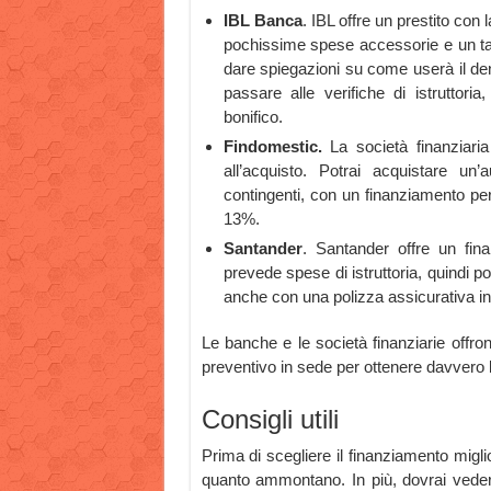
IBL Banca
. IBL offre un prestito con
pochissime spese accessorie e un tas
dare spiegazioni su come userà il den
passare alle verifiche di istruttor
bonifico.
Findomestic.
La società finanziaria 
all’acquisto. Potrai acquistare u
contingenti, con un finanziamento per
13%.
Santander
. Santander offre un fina
prevede spese di istruttoria, quindi po
anche con una polizza assicurativa i
Le banche e le società finanziarie offro
preventivo in sede per ottenere davvero l’
Consigli utili
Prima di scegliere il finanziamento migli
quanto ammontano. In più, dovrai veder