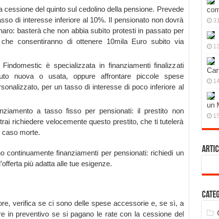
 la cessione del quinto sul cedolino della pensione. Prevede
com
so di interesse inferiore al 10%. Il pensionato non dovrà
3
aro: basterà che non abbia subìto protesti in passato per
ia, che consentiranno di ottenere 10mila Euro subito via
13
Findomestic è specializzata in finanziamenti finalizzati
Cart
n’auto nuova o usata, oppure affrontare piccole spese
14
sonalizzato, per un tasso di interesse di poco inferiore al
un 
nziamento a tasso fisso per pensionati: il prestito non
15
trai richiedere velocemente questo prestito, che ti tutelerà
n caso morte.
Artic
no continuamente finanziamenti per pensionati: richiedi un
offerta più adatta alle tue esigenze.
Cate
ore, verifica se ci sono delle spese accessorie e, se sì, a
e in preventivo se si pagano le rate con la cessione del