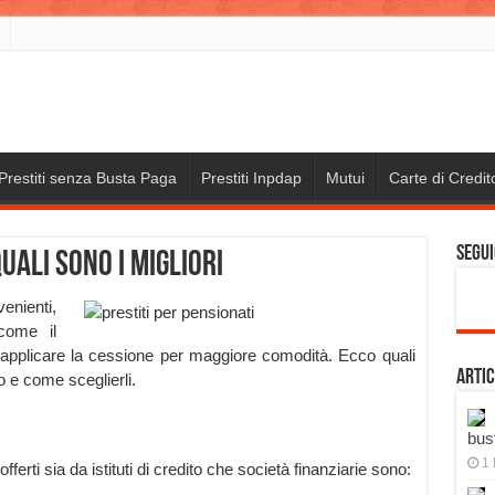
Prestiti senza Busta Paga
Prestiti Inpdap
Mutui
Carte di Credit
Segui
uali sono i migliori
enienti,
come il
ò applicare la cessione per maggiore comodità. Ecco quali
Artic
ro e come sceglierli.
bus
1 
offerti sia da istituti di credito che società finanziarie sono: