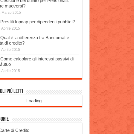
Cessione del quinto per Pensionati:
e muoversi?
1 Marzo 2015
Prestiti Inpdap per dipendenti pubblici?
 Aprile 2015
Qual è la differenza tra Bancomat e
a di credito?
 Aprile 2015
Come calcolare gli interessi passivi di
Mutuo
 Aprile 2015
oli più Letti
Loading...
gorie
Carte di Credito