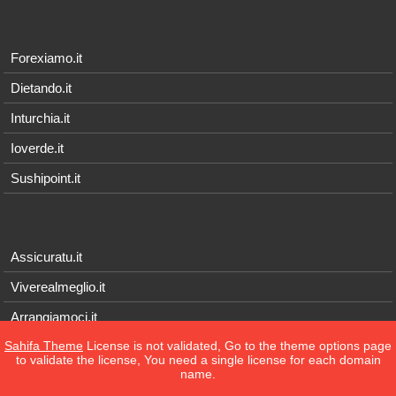
Forexiamo.it
Dietando.it
Inturchia.it
Ioverde.it
Sushipoint.it
Assicuratu.it
Viverealmeglio.it
Arrangiamoci.it
Sahifa Theme
License is not validated, Go to the theme options page
Tecnichef.it
to validate the license, You need a single license for each domain
name.