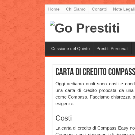
Home
Chi Siamo
Contatti
Note Legali
Cessione del Quinto
Prestiti Personali
Carta di credito Compass:
Oggi vediamo quali sono costi e condi
una carta di credito proposta da una
come Compass. Facciamo chiarezza, per ai
esigenze.
Costi
La carta di credito di Compass Easy non 
Compass con i documenti di riconoscimen