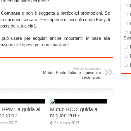
la seconda parte del mese.
a Compass
e non è soggetta a particolari promozioni. Se
ra sai dove cercare. Per saperne di più sulla carta Easy, ti
mpass della tua città.
Sti
 può usare per acquisti anche importanti, in base alla
ttenzione alle spese per non sbagliare!
Articolo Successivo
Mutuo Poste Italiane: opinioni e
recensioni
 BPM: la guida ai
Mutuo BCC: guida ai
ori 2017
migliori 2017
arzo 2017
21 Marzo 2017