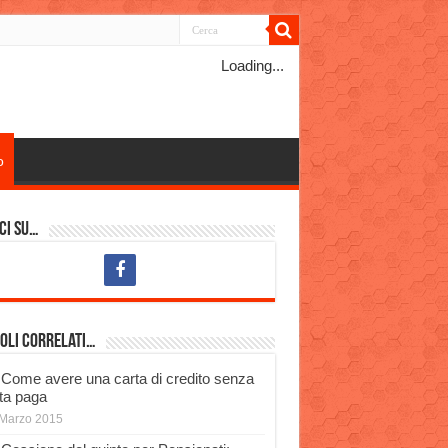
Loading...
o
ci su…
oli Correlati…
Come avere una carta di credito senza
ta paga
Marzo 2015