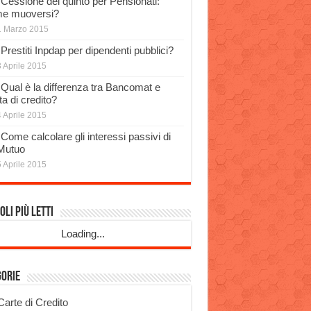
Cessione del quinto per Pensionati:
e muoversi?
1 Marzo 2015
Prestiti Inpdap per dipendenti pubblici?
 Aprile 2015
Qual è la differenza tra Bancomat e
a di credito?
 Aprile 2015
Come calcolare gli interessi passivi di
Mutuo
 Aprile 2015
oli più Letti
Loading...
gorie
Carte di Credito