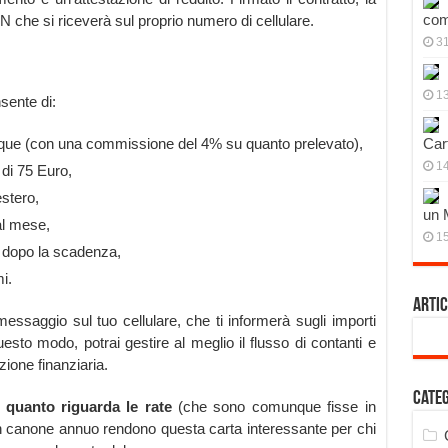
com
IN che si riceverà sul proprio numero di cellulare.
3
13
sente di:
nque (con una commissione del 4% su quanto prelevato),
Cart
14
di 75 Euro,
estero,
un 
al mese,
15
 dopo la scadenza,
i.
Artic
messaggio sul tuo cellulare, che ti informerà sugli importi
uesto modo, potrai gestire al meglio il flusso di contanti e
ione finanziaria.
Cate
r quanto riguarda le rate
(che sono comunque fisse in
n canone annuo rendono questa carta interessante per chi