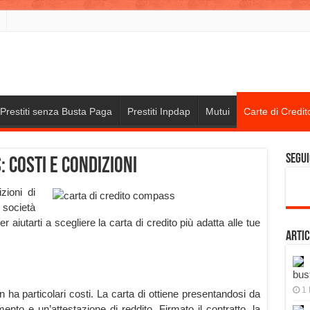
Prestiti senza Busta Paga
Prestiti Inpdap
Mutui
Carte di Credit
Segui
 costi e condizioni
zioni di
 società
utarti a scegliere la carta di credito più adatta alle tue
Artic
bus
1 
ha particolari costi. La carta di ottiene presentandosi da
to e un’attestazione di reddito. Firmato il contratto, la