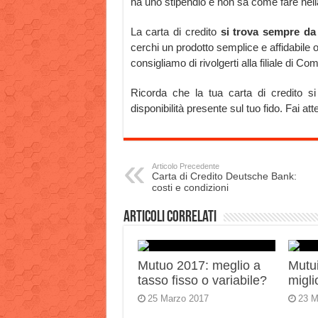
ha uno stipendio e non sa come fare nel
La carta di credito
si trova sempre d
cerchi un prodotto semplice e affidabile o
consigliamo di rivolgerti alla filiale di Co
Ricorda che la tua carta di credito si
disponibilità presente sul tuo fido. Fai a
Articolo Precedente
Carta di Credito Deutsche Bank:
costi e condizioni
Articoli correlati
Mutuo 2017: meglio a
Mutui
tasso fisso o variabile?
migli
25 Marzo 2017
23 M