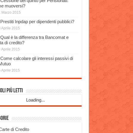
Cessione del quinto per Pensionati:
e muoversi?
1 Marzo 2015
Prestiti Inpdap per dipendenti pubblici?
 Aprile 2015
Qual è la differenza tra Bancomat e
a di credito?
 Aprile 2015
Come calcolare gli interessi passivi di
Mutuo
 Aprile 2015
oli più Letti
Loading...
gorie
Carte di Credito