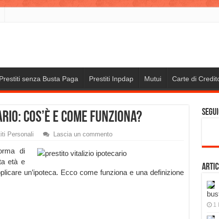
Prestiti senza Busta Paga
Prestiti Inpdap
Mutui
Carte di Credit
Segui
ario: cos’è e come funziona?
iti Personali
Lascia un commento
forma di
ta età e
Artic
pplicare un’ipoteca. Ecco come funziona e una definizione
bus
1 