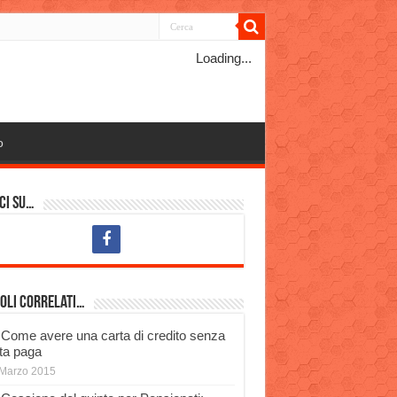
Loading...
o
ci su…
oli Correlati…
Come avere una carta di credito senza
ta paga
Marzo 2015