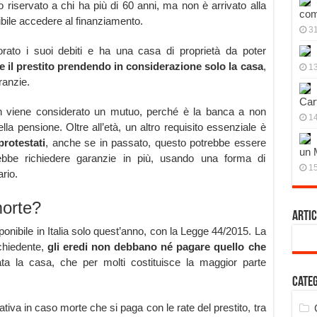
tito riservato a chi ha più di 60 anni, ma non è arrivato alla
com
sibile accedere al finanziamento.
3
rato i suoi debiti e ha una casa di proprietà da poter
e il prestito prendendo in considerazione solo la casa
,
13
ranzie.
Cart
non viene considerato un mutuo, perché è la banca a non
14
lla pensione. Oltre all’età, un altro requisito essenziale è
protestati
, anche se in passato, questo potrebbe essere
un 
bbe richiedere garanzie in più, usando una forma di
15
rio.
orte?
Artic
disponibile in Italia solo quest’anno, con la Legge 44/2015. La
chiedente,
gli eredi non debbano né pagare quello che
ata la casa, che per molti costituisce la maggior parte
Cate
tiva in caso morte che si paga con le rate del prestito, tra