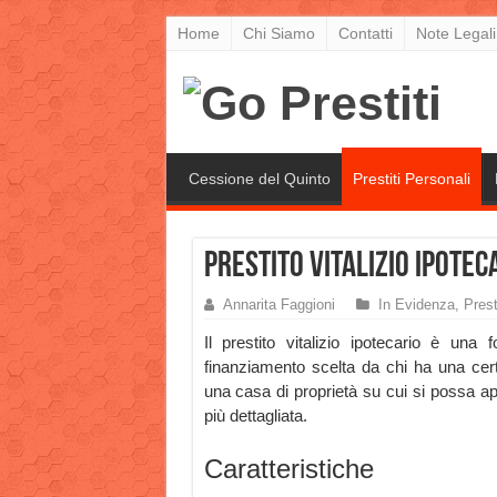
Home
Chi Siamo
Contatti
Note Legali
Cessione del Quinto
Prestiti Personali
Prestito Vitalizio Ipotec
Annarita Faggioni
In Evidenza
,
Prest
Il prestito vitalizio ipotecario è una 
finanziamento scelta da chi ha una cer
una casa di proprietà su cui si possa a
più dettagliata.
Caratteristiche