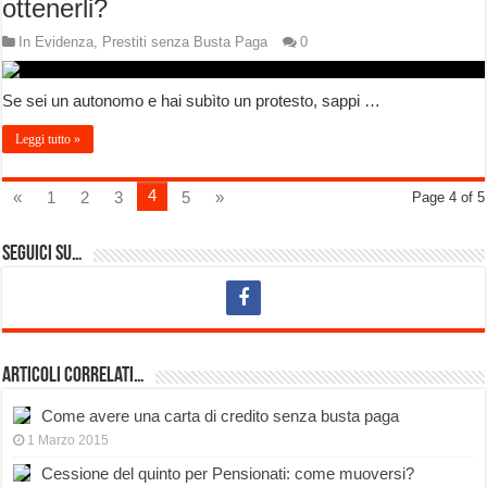
ottenerli?
In Evidenza
,
Prestiti senza Busta Paga
0
Se sei un autonomo e hai subìto un protesto, sappi …
Leggi tutto »
4
«
1
2
3
5
»
Page 4 of 5
Seguici su…
Articoli Correlati…
Come avere una carta di credito senza busta paga
1 Marzo 2015
Cessione del quinto per Pensionati: come muoversi?