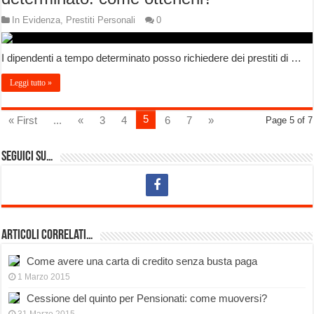
In Evidenza
,
Prestiti Personali
0
I dipendenti a tempo determinato posso richiedere dei prestiti di …
Leggi tutto »
5
« First
...
«
3
4
6
7
»
Page 5 of 7
Seguici su…
Articoli Correlati…
Come avere una carta di credito senza busta paga
1 Marzo 2015
Cessione del quinto per Pensionati: come muoversi?