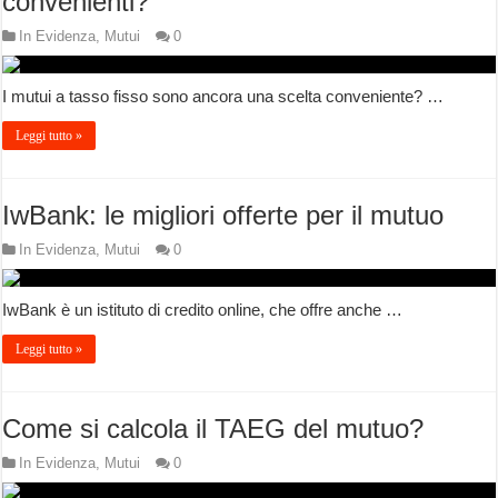
convenienti?
In Evidenza
,
Mutui
0
I mutui a tasso fisso sono ancora una scelta conveniente? …
Leggi tutto »
IwBank: le migliori offerte per il mutuo
In Evidenza
,
Mutui
0
IwBank è un istituto di credito online, che offre anche …
Leggi tutto »
Come si calcola il TAEG del mutuo?
In Evidenza
,
Mutui
0